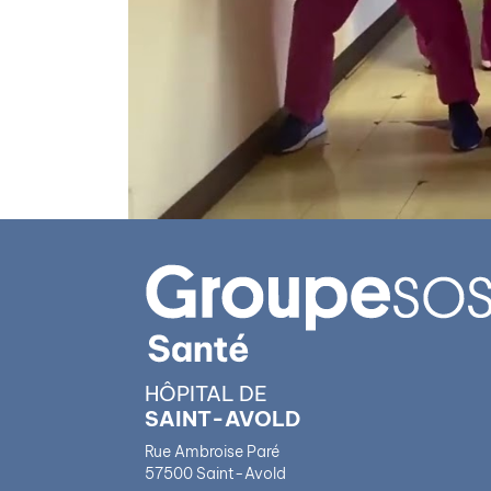
HÔPITAL DE
SAINT-AVOLD
Rue Ambroise Paré
57500 Saint-Avold