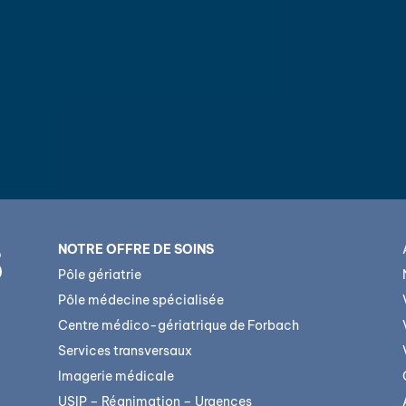
NOTRE OFFRE DE SOINS
Pôle gériatrie
Pôle médecine spécialisée
Centre médico-gériatrique de Forbach
Services transversaux
Imagerie médicale
USIP – Réanimation – Urgences