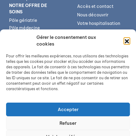
NOTRE OFFRE DE
Accès et contact
SOINS
Nous découvrir
Pôle gériatrie
Votre hospitalisation
Pôle médecine
Votre séjour
spécialisée
Gérer le consentement aux
Votre sortie
Centre médico-
cookies
gériatrique de Forbach
Qualité et sécurité
Pour offrir les meilleures expériences, nous utilisons des technologies
Services transversaux
Annuaire
telles que les cookies pour stocker et/ou accéder aux informations
Imagerie médicale
Offres d’emploi
des appareils. Le fait de consentir à ces technologies nous permettra
de traiter des données telles que le comportement de navigation ou
USIP – Réanimation –
les ID uniques sur ce site. Le fait de ne pas consentir ou de retirer son
Urgences
consentement peut avoir un effet négatif sur certaines
Médecine
caractéristiques et fonctions.
Chirurgie
Accepter
Refuser
©
Hôpital Saint-
Mentions légales
Avold
2026