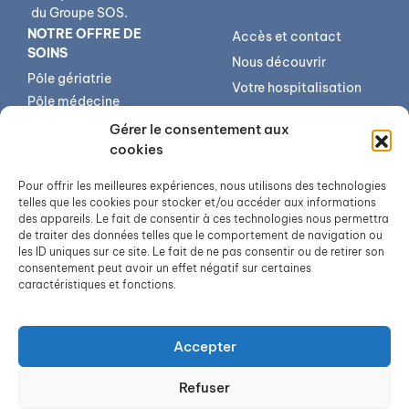
du Groupe SOS.
NOTRE OFFRE DE
Accès et contact
SOINS
Nous découvrir
Pôle gériatrie
Votre hospitalisation
Pôle médecine
Votre séjour
spécialisée
Gérer le consentement aux
Votre sortie
Centre médico-
cookies
gériatrique de Forbach
Qualité et sécurité
Pour offrir les meilleures expériences, nous utilisons des technologies
Services transversaux
Annuaire
telles que les cookies pour stocker et/ou accéder aux informations
Imagerie médicale
Offres d’emploi
des appareils. Le fait de consentir à ces technologies nous permettra
de traiter des données telles que le comportement de navigation ou
USIP – Réanimation –
les ID uniques sur ce site. Le fait de ne pas consentir ou de retirer son
Urgences
consentement peut avoir un effet négatif sur certaines
Médecine
caractéristiques et fonctions.
Chirurgie
Accepter
Refuser
©
Hôpital Saint-
Mentions légales