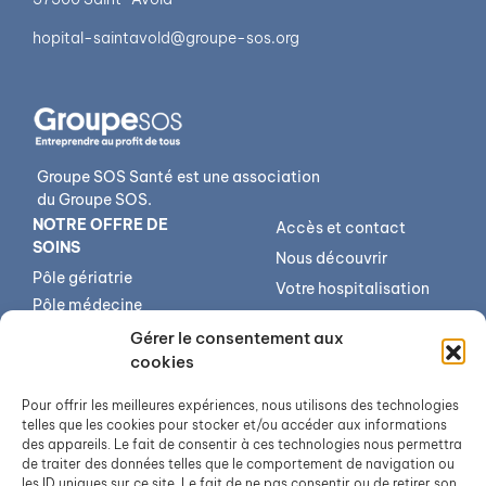
hopital-saintavold@groupe-sos.org
Groupe SOS Santé est une association
du Groupe SOS.
NOTRE OFFRE DE
Accès et contact
SOINS
Nous découvrir
Pôle gériatrie
Votre hospitalisation
Pôle médecine
Votre séjour
spécialisée
Gérer le consentement aux
Votre sortie
Centre médico-
cookies
gériatrique de Forbach
Qualité et sécurité
Pour offrir les meilleures expériences, nous utilisons des technologies
Services transversaux
Annuaire
telles que les cookies pour stocker et/ou accéder aux informations
Imagerie médicale
Offres d’emploi
des appareils. Le fait de consentir à ces technologies nous permettra
de traiter des données telles que le comportement de navigation ou
USIP – Réanimation –
les ID uniques sur ce site. Le fait de ne pas consentir ou de retirer son